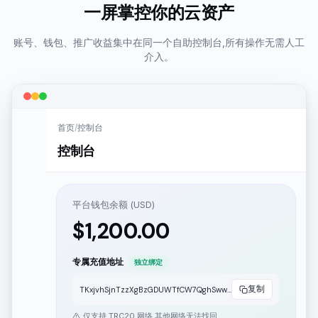
一屏掌控你的云资产
账号、钱包、推广收益集中在同一个自助控制台,所有操作无需人工
介入。
首页
/
控制台
控制台
平台钱包余额 (USD)
$
1,200.00
专属充值地址
独立绑定
复制
TKxjvhSjnTzzXgBzGDUWTfCW7QghSwwwww
仅支持 TRC20 网络,其他网络无法找回