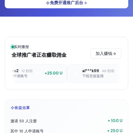
免费开通推广后台
实时播报
加入赚钱
全球推广者正在赚取佣金
*pro2
al***k99
·
12 秒前
·
48 秒前
+25.00 U
+18.40
AL
首次申请账号
下线充值返佣
收益估算
+ 10.0 U
邀请 50 人注册
+ 25.0 U
其中 10 人申请账号