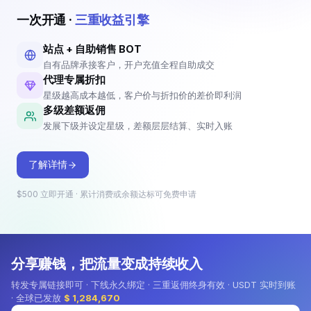
账号数
余额不足
欠费
账号数
余额不足
欠费
1
0
0
2
1
1
一次开通 ·
三重收益引擎
站点 + 自助销售 BOT
自有品牌承接客户，开户充值全程自助成交
招商合作
代理专属折扣
星级越高成本越低，客户价与折扣价的差价即利润
成为代理，赚取佣金
多级差额返佣
查看详情
开通即享代理专属折扣，创建自己
发展下级并设定星级，差额层层结算、实时入账
的站点与推广 BOT 发展客户；客
户注册自动归属到你，充值差额自
动成为你的佣金。
了解详情
$500 立即开通 · 累计消费或余额达标可免费申请
分享赚钱，把流量变成持续收入
转发专属链接即可 · 下线永久绑定 · 三重返佣终身有效 · USDT 实时到账
· 全球已发放
$ 1,284,670