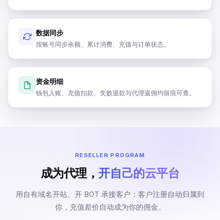
数据同步
云账号概览
按账号同步余额、累计消费、充值与订单状态。
本月充值
本月订单
$1,700
41
单
资金明细
钱包入账、充值扣款、失败退款与代理返佣均留痕可查。
阿里
腾讯
申请
申请
账号
账号
云
云
账号数
余额不足
欠费
账号数
余额不足
欠费
3
RESELLER PROGRAM
1
0
2
0
0
成为代理，
开自己的云平台
谷歌
申请
申请
AWS
用自有域名开站、开 BOT 承接客户；客户注册自动归属到
账号
账号
云
你，充值差价自动成为你的佣金。